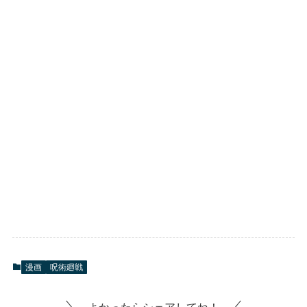
漫画
呪術廻戦
よかったらシェアしてね！