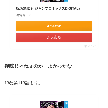
呪術廻戦 9 (ジャンプコミックスDIGITAL)
著:芥見下々
Amazon
楽天市場
ポチップ
禪院じゃねぇのか よかったな
13巻第113話より。