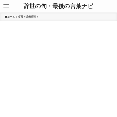
辞世の句・最後の言葉ナビ
ホーム
漫画
呪術廻戦