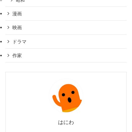
昭和
漫画
映画
ドラマ
作家
はにわ