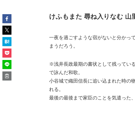
けふもまた 尋ね入りなむ 山
一夜を過ごすような宿がないと分かっ
まうだろう。
※浅井長政最期の書状として残ってい
で詠んだ
和歌
。
小谷城で織田信長に追い込まれた時の
れる。
最後の最後まで家臣のことを気遣った