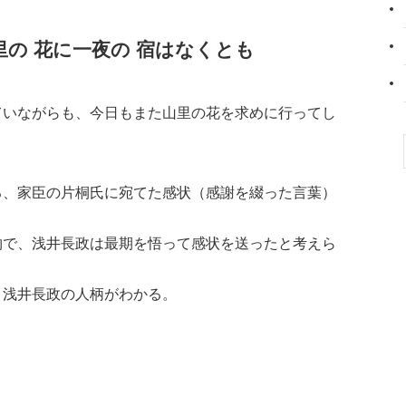
里の 花に一夜の 宿はなくとも
ていながらも、今日もまた山里の花を求めに行ってし
る、家臣の片桐氏に宛てた感状（感謝を綴った言葉）
物で、浅井長政は最期を悟って感状を送ったと考えら
、浅井長政の人柄がわかる。