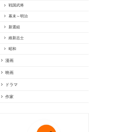
戦国武将
幕末～明治
新選組
維新志士
昭和
漫画
映画
ドラマ
作家